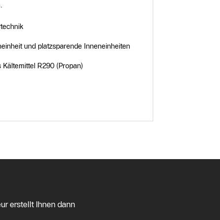
.
rtechnik
inheit und platzsparende Inneneinheiten
s Kältemittel R290 (Propan)
Produktdeta
ur erstellt Ihnen dann