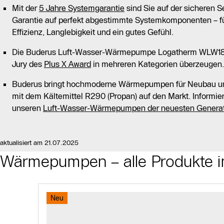
Mit der
5 Jahre Systemgarantie
sind Sie auf der sicheren Se
Garantie auf perfekt abgestimmte Systemkomponenten – f
Effizienz, Langlebigkeit und ein gutes Gefühl.
Die Buderus Luft-Wasser-Wärmepumpe Logatherm WLW186
Jury des
Plus X Award
in mehreren Kategorien überzeugen.
Buderus bringt hochmoderne Wärmepumpen für Neubau u
mit dem Kältemittel R290 (Propan) auf den Markt. Informier
unseren
Luft-Wasser-Wärmepumpen der neuesten Genera
aktualisiert am 21.07.2025
Wärmepumpen – alle Produkte i
Slider Bildergalerie
Als Liste anzeigen
Neu
Slider Überspringen