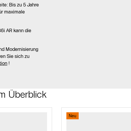
ite: Bis zu 5 Jahre
ür maximale
i AR kann die
nd Modernisierung
en Sie sich zu
tion
!
m Überblick
Neu