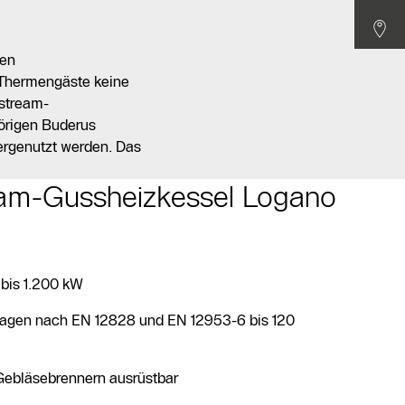
den
 Thermengäste keine
ostream-
örigen Buderus
ergenutzt werden. Das
am-Gussheizkessel Logano
bis 1.200 kW
nlagen nach EN 12828 und EN 12953-6 bis 120
Gebläsebrennern ausrüstbar