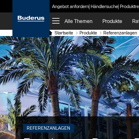
Angebot anfordern
Händlersuche
Produktre
Alle Themen
Produkte
Ra
Startseite
Produkte
Referenzanlagen
REFERENZANLAGEN