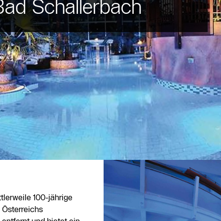
Bad Schallerbach
lerweile 100-jährige
 Österreichs