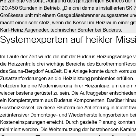
Heizanlage versorgt. Aufgrund des ganzjährigen Betriebs der
120.450 Stunden in Betrieb. „Die drei damals installierten SK
Großkesselunit mit einem Gasgebläsebrenner ausgestattet und
macht einen sehr stolz, wenn die Kessel im Heizraum einer g
Karl-Heinz Augeneder, technischer Berater bei Buderus.
Systemexperten auf heikler Missi
Im Laufe der Zeit wurde die mit der Buderus Heizungsanlage 
die Heizzentrale drei wichtige Bereiche des EurothermenReso
das Sauna-Bergdorf AusZeit. Die Anlage konnte durch vorrau
Zusatzanforderungen an die Heizleistung problemlos erfüllen
trotzdem für eine Modernisierung ihrer Heizanlage, um einem 
wieder bestens gerüstet zu sein. Die Auftraggeber entschiede
ein Komplettsystem aus Buderus Komponenten. Darüber hinau
Gussheizkessel, da diese Bauform die Anlieferung in leicht tr
zeitintensiver Demontage- und Wiederherstellungsarbeiten b
Kosteneinsparungen erreicht. Durch gezielte Planung konnte
minimiert werden. Die Weiternutzung der bestehenden Kaminan