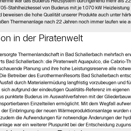
 Therme war das Buderus Heizsystem durchgehend mehr als 22 
 705-Stahlheizkessel von Buderus mit je 1.070 kW Heizleistung
 beweisen die hohe Qualität unserer Produkte auch unter här
roßen Thermenanlage nach 22 Jahren noch immer laufen wie am
on in der Piratenwelt
versorgte Thermenlandschaft in Bad Schallerbach mehrfach erw
rts Bad Schallerbach: die Piratenwelt Aquapulco, die Cabrio-
sschauende Planung und ihre hohe Leistungsreserve alle notw
. Die Betreiber des EurothermenResorts Bad Schallerbach ents
Ausfall durch Materialermüdung langfristig vorzubeugen und fü
n sich aufgrund der eindeutigen Qualitäts-Referenz im eigenen
s punktete Buderus im Auswahlverfahren mit der Gliederbauw
ansportierbaren Einzelteilen ermöglicht. Mit dem Wegfall aufwe
ei der Einbringung der neuen Wärmeproduktionsanlage wurden 
n zudem die Aufwendungen für notwendige Änderungen der hyd
lage war ein weiterer Pluspunkt bei der Entscheidung zuguns