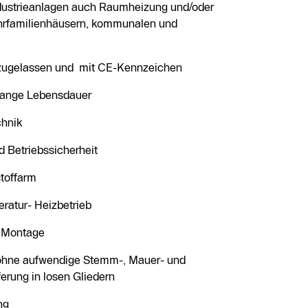
ndustrieanlagen auch Raumheizung und/oder
hrfamilienhäusern, kommunalen und
tzugelassen und mit CE-Kennzeichen
 lange Lebensdauer
hnik
Betriebssicherheit
toffarm
ratur- Heizbetrieb
d Montage
 ohne aufwendige Stemm-, Mauer- und
ferung in losen Gliedern
ng