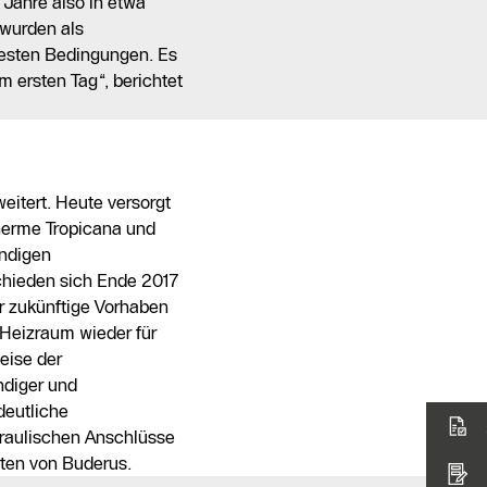
Jahre also in etwa
 wurden als
testen Bedingungen. Es
 ersten Tag“, berichtet
eitert. Heute versorgt
Therme Tropicana und
endigen
chieden sich Ende 2017
r zukünftige Vorhaben
 Heizraum wieder für
eise der
ndiger und
deutliche
raulischen Anschlüsse
ten von Buderus.