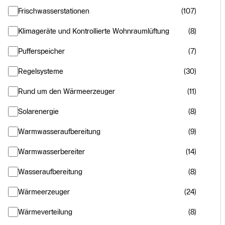
Frischwasserstationen
(107)
Klimageräte und Kontrollierte Wohnraumlüftung
(8)
Pufferspeicher
(7)
Regelsysteme
(30)
Rund um den Wärmeerzeuger
(11)
Solarenergie
(8)
Warmwasseraufbereitung
(9)
Warmwasserbereiter
(14)
Wasseraufbereitung
(8)
Wärmeerzeuger
(24)
Wärmeverteilung
(8)