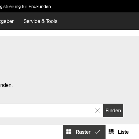
gistrierung für Endkunden
tgeber
Service & Tools
inden.
Finden
Raster
Liste