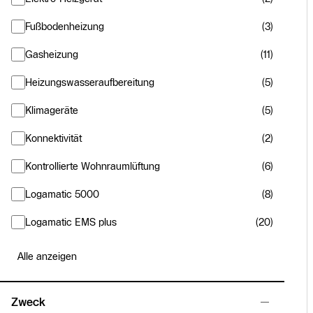
Fußbodenheizung
(3)
Gasheizung
(11)
Heizungswasseraufbereitung
(5)
Klimageräte
(5)
Konnektivität
(2)
Kontrollierte Wohnraumlüftung
(6)
Logamatic 5000
(8)
Logamatic EMS plus
(20)
Alle anzeigen
Zweck