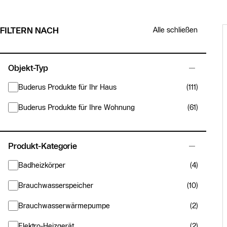
Filterbereich
Zu den Suchergebnissen springen
FILTERN NACH
Alle schließen
Objekt-Typ
Buderus Produkte für Ihr Haus
(111)
Buderus Produkte für Ihre Wohnung
(61)
Produkt-Kategorie
Badheizkörper
(4)
Brauchwasserspeicher
(10)
Brauchwasserwärmepumpe
(2)
Elektro-Heizgerät
(2)