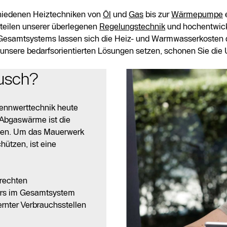
schiedenen Heiztechniken von
Öl
und
Gas
bis zur
Wärmepumpe
e
orteilen unserer überlegenen
Regelungstechnik
und hochentwic
 Gesamtsystems lassen sich die Heiz- und Warmwasserkosten 
f unsere bedarfsorientierten Lösungen setzen, schonen Sie die
usch?
rennwerttechnik heute
Abgaswärme ist die
sten. Um das Mauerwerk
ützen, ist eine
erechten
gers im Gesamtsystem
rnter Verbrauchsstellen