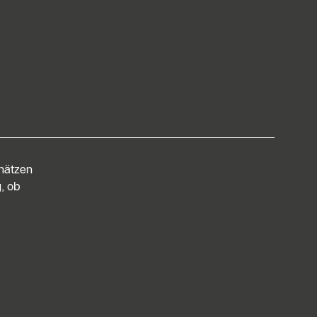
chätzen
, ob