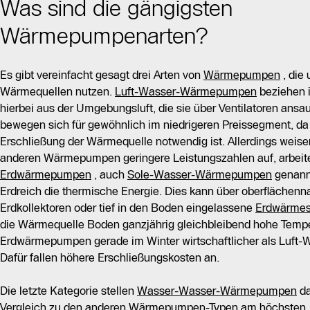
Was sind die gängigsten
Wärmepumpenarten?
Es gibt vereinfacht gesagt drei Arten von
Wärmepumpen
, die
Wärmequellen nutzen.
Luft-Wasser-Wärmepumpen
beziehen i
hierbei aus der Umgebungsluft, die sie über Ventilatoren ansa
bewegen sich für gewöhnlich im niedrigeren Preissegment, da 
Erschließung der Wärmequelle notwendig ist. Allerdings weisen
anderen Wärmepumpen geringere Leistungszahlen auf, arbeiten
Erdwärmepumpen
, auch
Sole-Wasser-Wärmepumpen
genann
Erdreich die thermische Energie. Dies kann über oberflächenn
Erdkollektoren oder tief in den Boden eingelassene
Erdwärme
die Wärmequelle Boden ganzjährig gleichbleibend hohe Temper
Erdwärmepumpen gerade im Winter wirtschaftlicher als Luf
Dafür fallen höhere Erschließungskosten an.
Die letzte Kategorie stellen
Wasser-Wasser-Wärmepumpen
da
Vergleich zu den anderen Wärmepumpen-Typen am höchsten, da