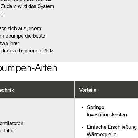
. Zudem wird das System
t.
ass sich aus jedem
ärmepumpe die beste
twa Ihrer
r dem vorhandenen Platz
epumpen-Arten
echnik
Vorteile
Geringe
Investitionskosten
entilatoren
Einfache Erschließung
uftfilter
Wärmequelle