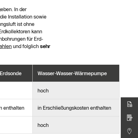
eben. In der
ie Installation sowie
ngsluft ist ohne
 Erdkollektoren kann
enbohrungen für Erd-
ahlen
und folglich
sehr
Erdsonde
Wasser-Wasser-Wärmepumpe
hoch
n enthalten
in Erschließungskosten enthalten
hoch