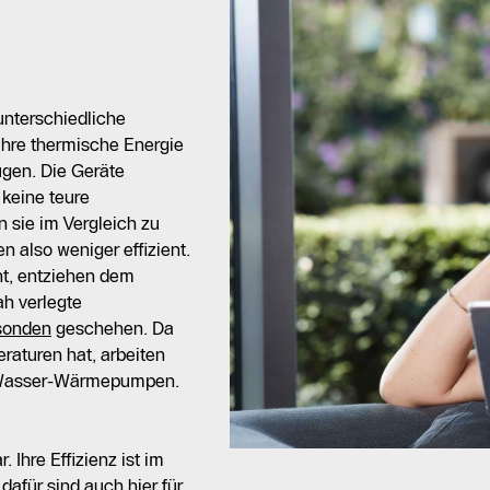
 unterschiedliche
hre thermische Energie
ugen. Die Geräte
keine teure
 sie im Vergleich zu
 also weniger effizient.
t, entziehen dem
ah verlegte
sonden
geschehen. Da
aturen hat, arbeiten
t-Wasser-Wärmepumpen.
r. Ihre Effizienz ist im
für sind auch hier für