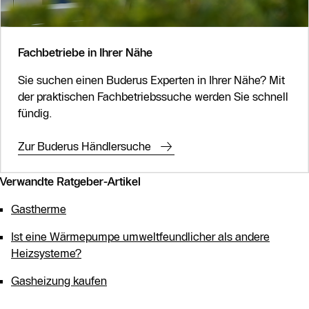
und kann nur eine Zapfstelle mit heißem Wasser
versorgen
Fachbetriebe in Ihrer Nähe
- Kombigeräte arbeiten im Durchlaufprinzip und sind nicht
für Gebiete mit hoher Wasserhärte geeignet
Sie suchen einen Buderus Experten in Ihrer Nähe? Mit
der praktischen Fachbetriebssuche werden Sie schnell
fündig.
Zur Buderus Händlersuche
Verwandte Ratgeber-Artikel
Gastherme
Ist eine Wärmepumpe umweltfeundlicher als andere
Heizsysteme?
Gasheizung kaufen