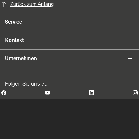
Zurück zum Anfang
Service
Kontakt
Unternehmen
Folgen Sie uns auf
© Robert Bosch AG 2026, all rights reserved
Ihre Cookie-Einstellungen
Für uns als Marke Buderus ist es Verantwortung und
Verpflichtung, alle Menschen gleich und gerecht zu