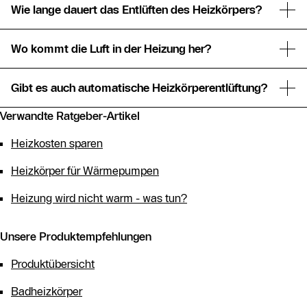
Wie lange dauert das Entlüften des Heizkörpers?
Pro Heizkörper können Sie mit einem Zeitaufwand von
Wo kommt die Luft in der Heizung her?
fünf Minuten rechnen.
Luft gelangt beim Nachfüllen von Wasser zuweilen in das
Gibt es auch automatische Heizkörperentlüftung?
Heizungssystem. Es kann auch eine Undichtigkeit
vorliegen.
Es sind auch Ventile mit einer automatischen Entlüftung
Verwandte Ratgeber-Artikel
erhältlich. Diese Heizkörperentlüfter öffnen sich
Heizkosten sparen
selbsttätig, sollte sich im Heizkörper Luft angesammelt
haben. Informieren Sie sich bei Ihrem Buderus-Partner!
Heizkörper für Wärmepumpen
Heizung wird nicht warm - was tun?
Unsere Produktempfehlungen
Produktübersicht
Badheizkörper