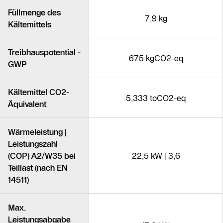
Füllmenge des
7,9 kg
Kältemittels
Treibhauspotential -
675 kgCO2-eq
GWP
Kältemittel CO2-
5,333 toCO2-eq
Äquivalent
Wärmeleistung |
Leistungszahl
(COP) A2/W35 bei
22,5 kW | 3,6
Teillast (nach EN
14511)
Max.
Leistungsabgabe