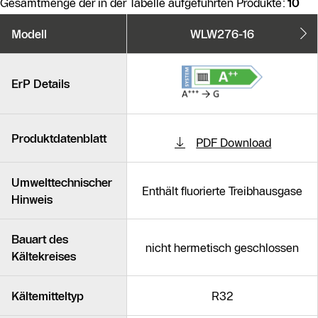
Gesamtmenge der in der Tabelle aufgeführten Produkte:
10
Produktvarianten
Modell
WLW276-16
Ähnliche Produkte
ErP Details
Produktdatenblatt
PDF Download
Umwelttechnischer
Enthält fluorierte Treibhausgase
Hinweis
Bauart des
nicht hermetisch geschlossen
Kältekreises
Kältemitteltyp
R32