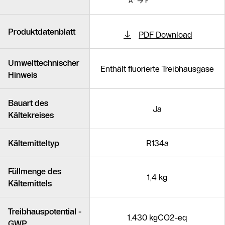
Produktdatenblatt
PDF Download
Umwelttechnischer
Enthält fluorierte Treibhausgase
Hinweis
Bauart des
Ja
Kältekreises
Kältemitteltyp
R134a
Füllmenge des
1,4 kg
Kältemittels
Treibhauspotential -
1.430 kgCO2-eq
GWP