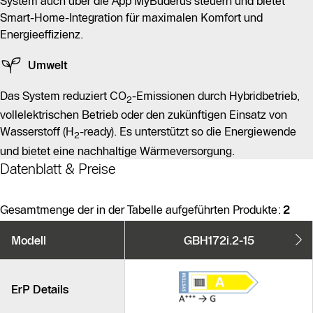
System auch über die App MyBuderus steuern und bietet
Smart-Home-Integration für maximalen Komfort und
Energieeffizienz.
Umwelt
Das System reduziert CO
-Emissionen durch Hybridbetrieb,
2
vollelektrischen Betrieb oder den zukünftigen Einsatz von
Wasserstoff (H
-ready). Es unterstützt so die Energiewende
2
und bietet eine nachhaltige Wärmeversorgung.
Datenblatt & Preise
Gesamtmenge der in der Tabelle aufgeführten Produkte:
2
Produktvarianten
Modell
GBH172i.2-15
Ähnliche Produkte
ErP Details