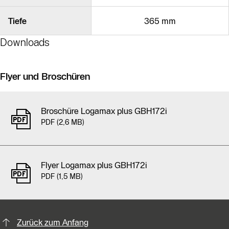
Tiefe
365 mm
Downloads
Flyer und Broschüren
Broschüre Logamax plus GBH172i
PDF (2,6 MB)
Flyer Logamax plus GBH172i
PDF (1,5 MB)
KontaktmÖglichkeiten für weitere In
Slider Bildergalerie
Zurück zum Anfang