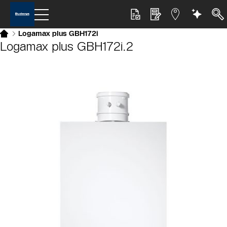
Logamax plus GBH172i
Logamax plus GBH172i.2
Slider Bildergalerie
Als Liste anzeigen
Slider Überspringen