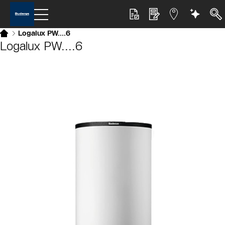
Logalux PW....6
Logalux PW....6
Slider Bildergalerie
Als Liste anzeigen
Slider Überspringen