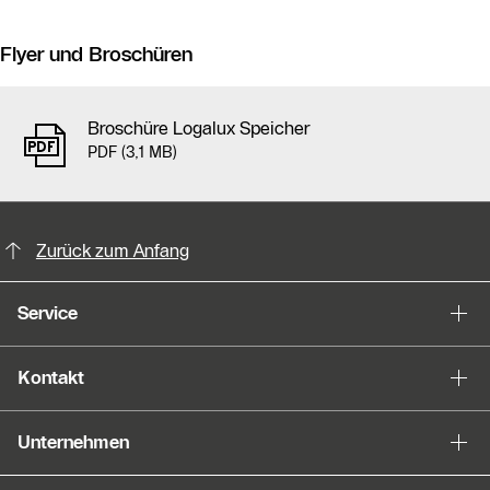
Flyer und Broschüren
Broschüre Logalux Speicher
PDF (3,1 MB)
KontaktmÖglichkeiten für weitere In
Slider Bildergalerie
Zurück zum Anfang
Als Liste anzeigen
Service
Slider Überspringen
Kontakt
Unternehmen