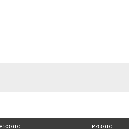
P500.6 C
P750.6 C