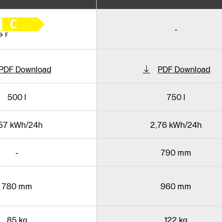
-
PDF Download
PDF Download
500 l
750 l
57 kWh/24h
2,76 kWh/24h
-
790 mm
780 mm
960 mm
85 kg
122 kg