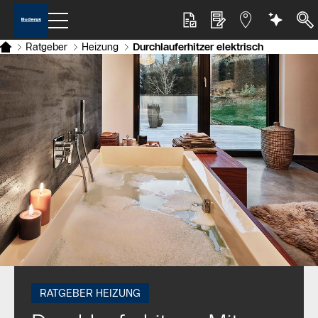
Ratgeber
Heizung
Durchlauferhitzer elektrisch
RATGEBER HEIZUNG