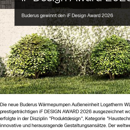
Buderus gewinnt den iF Design Award 2026
Die neue Buderus Wärmepumpen Außeneinheit Logatherm W
prestigeträchtigen iF DESIGN AWARD 2026 ausgezeichnet wo
erfolgte in der Disziplin "Produktdesign", Kategorie "Haustech
innovative und herausragende Gestaltungsansätze. Der weltwei