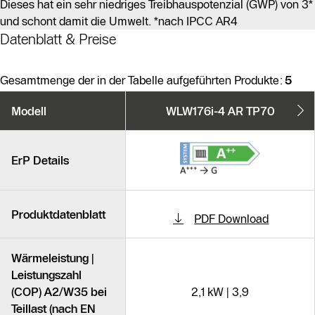
Dieses hat ein sehr niedriges Treibhauspotenzial (GWP) von 3*
und schont damit die Umwelt. *nach IPCC AR4
Datenblatt & Preise
Gesamtmenge der in der Tabelle aufgeführten Produkte:
5
Produktvarianten
Modell
WLW176i-4 AR TP70
Ähnliche Produkte
ErP Details
Produktdatenblatt
PDF Download
Wärmeleistung |
Leistungszahl
(COP) A2/W35 bei
2,1 kW | 3,9
Teillast (nach EN