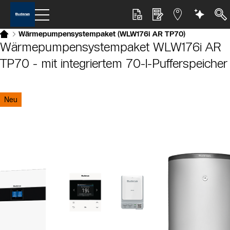
Wärmepumpensystempaket (WLW176i AR TP70)
Wärmepumpensystempaket WLW176i AR
TP70 - mit integriertem 70-l-Pufferspeicher
Slider Bildergalerie
Als Liste anzeigen
Neu
Slider Überspringen