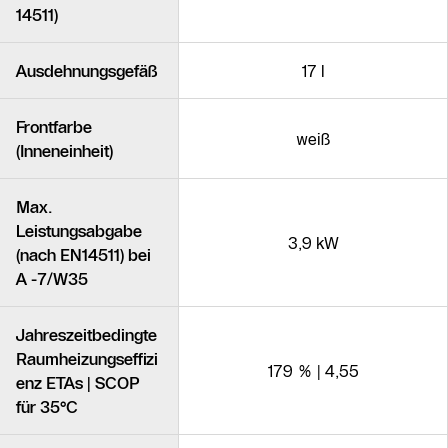
14511)
Ausdehnungsgefäß
17 l
Frontfarbe
weiß
(Inneneinheit)
Max.
Leistungsabgabe
3,9 kW
(nach EN14511) bei
A -7/W35
Jahreszeitbedingte
Raumheizungseffizi
179 % | 4,55
enz ETAs | SCOP
für 35°C