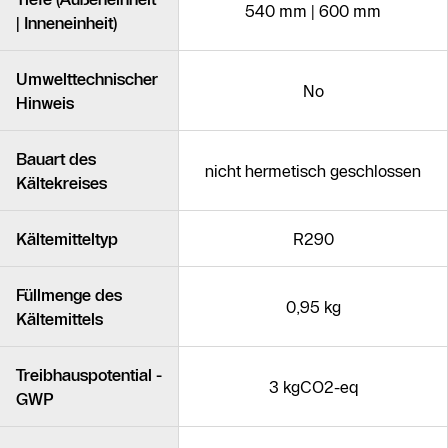
540 mm | 600 mm
| Inneneinheit)
Umwelttechnischer
No
Hinweis
Bauart des
nicht hermetisch geschlossen
Kältekreises
Kältemitteltyp
R290
Füllmenge des
0,95 kg
Kältemittels
Treibhauspotential -
3 kgCO2-eq
GWP