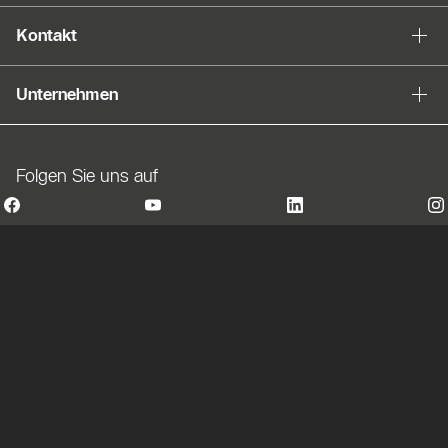
Kontakt
Unternehmen
Folgen Sie uns auf
© Robert Bosch AG 2026, all rights reserved
Ihre Cookie-Einstellungen
Für uns als Marke Buderus ist es Verantwortung und
Verpflichtung, alle Menschen gleich und gerecht zu
behandeln, sie zu schätzen und zu respektieren. Das wollen
wir auch in unserer Sprache ausdrücken und laden daher alle
ein, sich bei jeder Formulierung, ob weiblich, männlich oder
divers, gleichermaßen angesprochen zu fühlen.