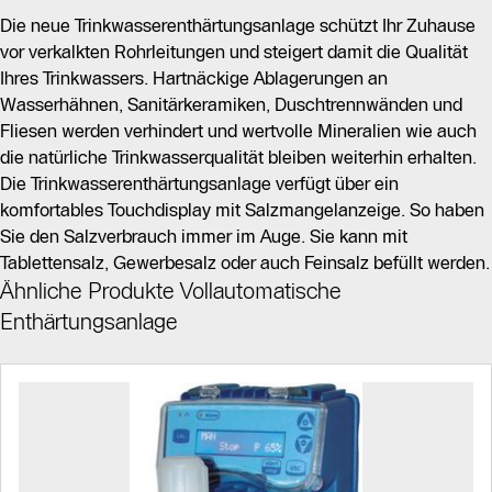
Die neue Trinkwasserenthärtungsanlage schützt Ihr Zuhause
vor verkalkten Rohrleitungen und steigert damit die Qualität
Ihres Trinkwassers. Hartnäckige Ablagerungen an
Wasserhähnen, Sanitärkeramiken, Duschtrennwänden und
Fliesen werden verhindert und wertvolle Mineralien wie auch
die natürliche Trinkwasserqualität bleiben weiterhin erhalten.
Die Trinkwasserenthärtungsanlage verfügt über ein
komfortables Touchdisplay mit Salzmangelanzeige. So haben
Sie den Salzverbrauch immer im Auge. Sie kann mit
Tablettensalz, Gewerbesalz oder auch Feinsalz befüllt werden.
Ähnliche Produkte Vollautomatische
Enthärtungsanlage
Slider Bildergalerie
Slider Bildergalerie
Als Liste anzeigen
Als Liste anzeigen
Slider Überspringen
Slider Überspringen