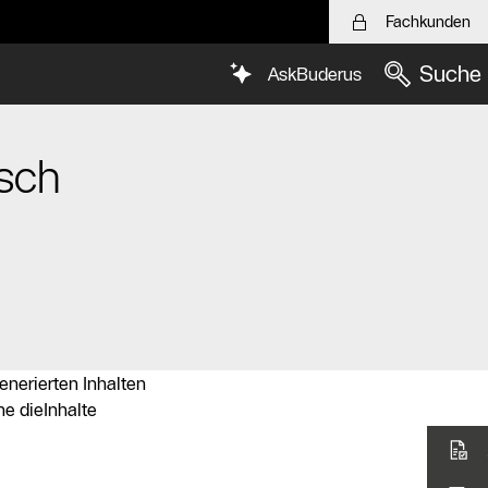
Fachkunden
Suche
AskBuderus
sch
nerierten Inhalten
he dieInhalte