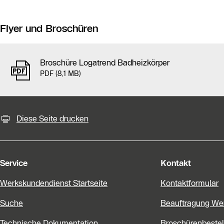
Flyer und Broschüren
Broschüre Logatrend Badheizkörper
PDF (8,1 MB)
KontaktmÖglichkeiten für weiter
Slider Bildergalerie
Diese Seite drucken
Als Liste anzeigen
Slider Überspringen
Service
Kontakt
Werkskundendienst Startseite
Kontaktformular
Suche
Beauftragung We
Technische Dokumentation
Broschürenbestel