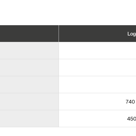
Log
740 
450