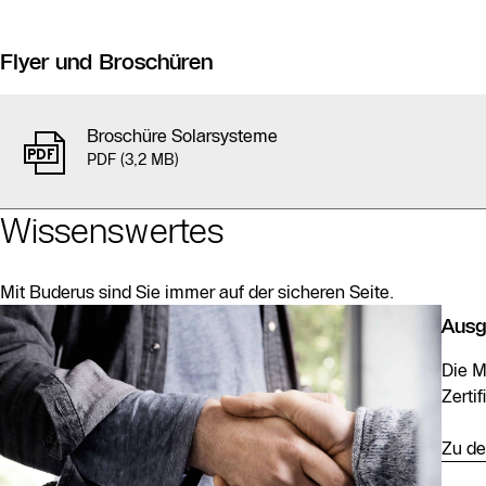
Flyer und Broschüren
Broschüre Solarsysteme
PDF (3,2 MB)
Wissenswertes
Mit Buderus sind Sie immer auf der sicheren Seite.
Ausg
Slider Bildergalerie
Die M
Als Liste anzeigen
Zerti
Slider Überspringen
Zu de