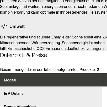
profitieren Sie von der bestmöglichen Energieausbeute. Im Bu
Solaranlage mit weiteren energiesparenden, hochmodernen 
kombinierbar und kann optimale in Ihr bestehendes Heizsystem
Umwelt
Die regenerative und saubere Energie der Sonne spielt eine wic
klimaschonenden Wärmeerzegung. Sonnenenergie ist nahezu 
hilft klimaschädliche CO2 Emissionen deutlich zu verringern.
Datenblatt & Preise
Gesamtmenge der in der Tabelle aufgeführten Produkte:
2
Produktvarianten
Modell
Ähnliche Produkte
ErP Details
Produktdatenblatt