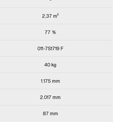
2,37 m²
77 %
011-7S1719 F
40 kg
1.175 mm
2.017 mm
87 mm