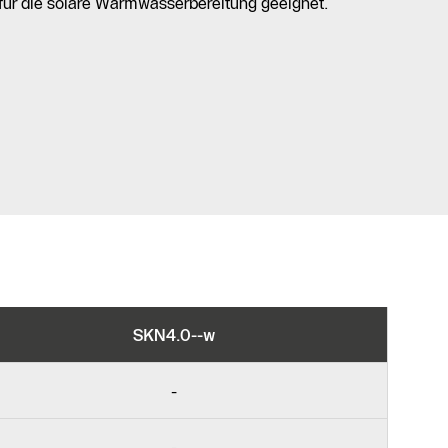
 für die solare Warmwasserbereitung geeignet.
SKN4.0--w
-
-