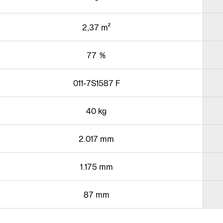
2,37 m²
77 %
011-7S1587 F
40 kg
2.017 mm
1.175 mm
87 mm