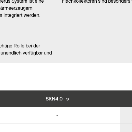
derus System ist eine
Flachkollektoren sind besonders
Wärmeerzeugern
 integriert werden.
htige Rolle bei der
unendlich verfügbar und
SKN4.0--s
-
-