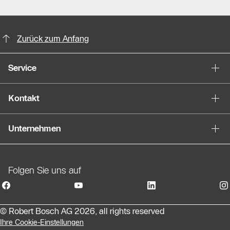
KontaktmÖglichkeiten für weitere In
Slider Bildergalerie
Zurück zum Anfang
Als Liste anzeigen
Service
Slider Überspringen
Kontakt
Unternehmen
Folgen Sie uns auf
© Robert Bosch AG 2026, all rights reserved
Ihre Cookie-Einstellungen