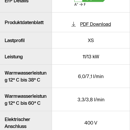
ErP Details
Produktdatenblatt
PDF Download
Lastprofil
XS
Leistung
11/13 kW
Warmwasserleistun
6,0/7,1 l/min
g 12° C bis 38° C
Warmwasserleistun
3,3/3,8 l/min
g 12° C bis 60° C
Elektrischer
400 V
Anschluss