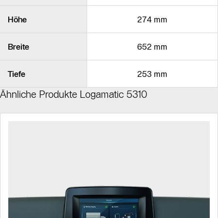
Höhe
274 mm
Breite
652 mm
Tiefe
253 mm
Ähnliche Produkte Logamatic 5310
Slider Bildergalerie
Slider Bildergalerie
Als Liste anzeigen
Als Liste anzeigen
Slider Überspringen
Slider Überspringen