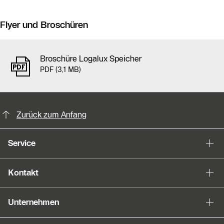
Flyer und Broschüren
Broschüre Logalux Speicher
PDF (3,1 MB)
KontaktmÖglichkeiten für weitere In
Slider Bildergalerie
Zurück zum Anfang
Als Liste anzeigen
Service
Slider Überspringen
Kontakt
Unternehmen