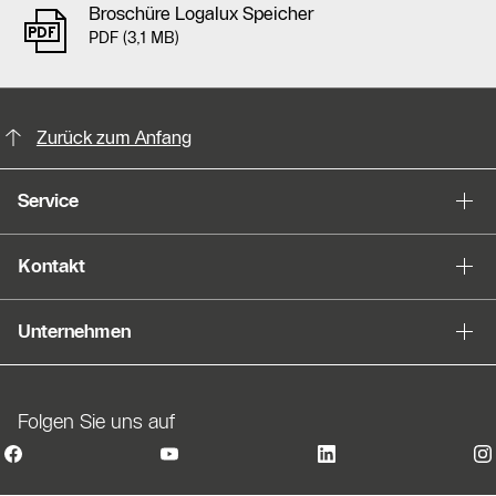
Broschüre Logalux Speicher
PDF (3,1 MB)
KontaktmÖglichkeiten für weitere In
Slider Bildergalerie
Zurück zum Anfang
Als Liste anzeigen
Service
Slider Überspringen
Kontakt
Unternehmen
Folgen Sie uns auf