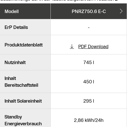
Produktvarianten
Modell
PNRZ750.6 E-C
Ähnliche Produkte
ErP Details
-
Produktdatenblatt
PDF Download
Nutzinhalt
745 l
Inhalt
450 l
Bereitschaftsteil
Inhalt Solareinheit
295 l
Standby
2,86 kWh/24h
Energieverbrauch