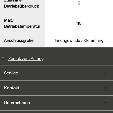
Zulässiger
6
Betriebsüberdruck
Max.
110
Betriebstemperatur
Anschlussgröße
Innengewinde / Klemmring
KontaktmÖglichkeiten für weitere In
Slider Bildergalerie
Zurück zum Anfang
Als Liste anzeigen
Service
Slider Überspringen
Kontakt
Unternehmen