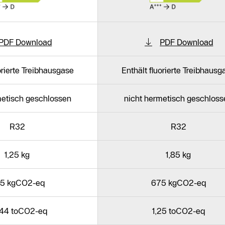
PDF Download
PDF Download
uorierte Treibhausgase
Enthält fluorierte Treibhausg
metisch geschlossen
nicht hermetisch geschloss
R32
R32
1,25 kg
1,85 kg
5 kgCO2-eq
675 kgCO2-eq
44 toCO2-eq
1,25 toCO2-eq