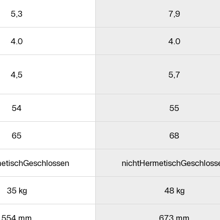
5,3
7,9
4.0
4.0
4,5
5,7
54
55
65
68
metischGeschlossen
nichtHermetischGeschloss
35 kg
48 kg
554 mm
673 mm