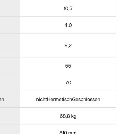
10,5
4.0
9,2
55
70
en
nichtHermetischGeschlossen
68,8 kg
810 mm