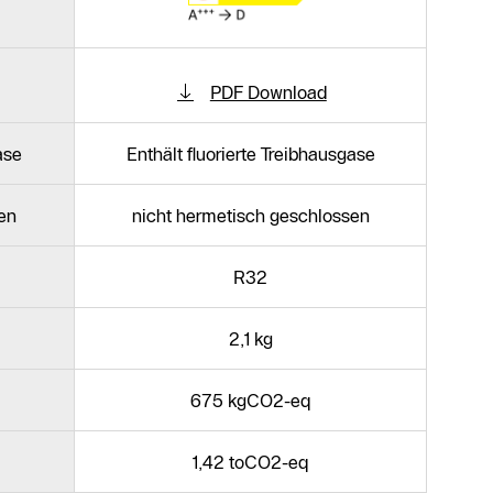
PDF Download
ase
Enthält fluorierte Treibhausgase
en
nicht hermetisch geschlossen
R32
2,1 kg
675 kgCO2-eq
1,42 toCO2-eq