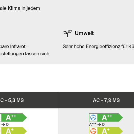
ale Klima in jedem
Umwelt
are Infrarot-
Sehr hohe Energieeffizienz für K
nstellungen lassen sich
C - 5,3 MS
AC - 7,9 MS