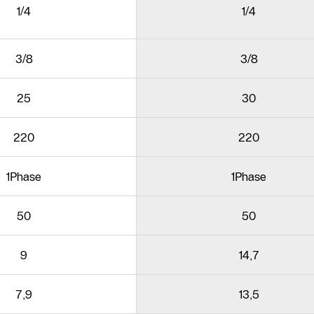
1/4
1/4
3/8
3/8
25
30
220
220
1Phase
1Phase
50
50
9
14,7
7,9
13,5