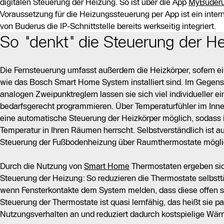
digitalen Steuerung der Heizung. So ist über die App
MyBuder
Voraussetzung für die Heizungssteuerung per App ist ein inter
von Buderus die IP-Schnittstelle bereits werkseitig integriert.
So "denkt" die Steuerung der He
Die Fernsteuerung umfasst außerdem die Heizkörper, sofern 
wie das Bosch Smart Home System installiert sind. Im Gegensa
analogen Zweipunktreglern lassen sie sich viel individueller ei
bedarfsgerecht programmieren. Über Temperaturfühler im Inne
eine automatische Steuerung der Heizkörper möglich, sodass 
Temperatur in Ihren Räumen herrscht. Selbstverständlich ist 
Steuerung der Fußbodenheizung über Raumthermostate mögli
Durch die Nutzung von
Smart Home
Thermostaten ergeben sich
Steuerung der Heizung: So reduzieren die Thermostate selbsttä
wenn Fensterkontakte dem System melden, dass diese offen s
Steuerung der Thermostate ist quasi lernfähig, das heißt sie p
Nutzungsverhalten an und reduziert dadurch kostspielige Wär