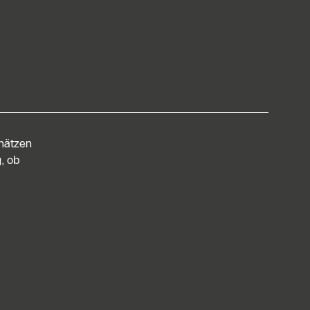
chätzen
, ob