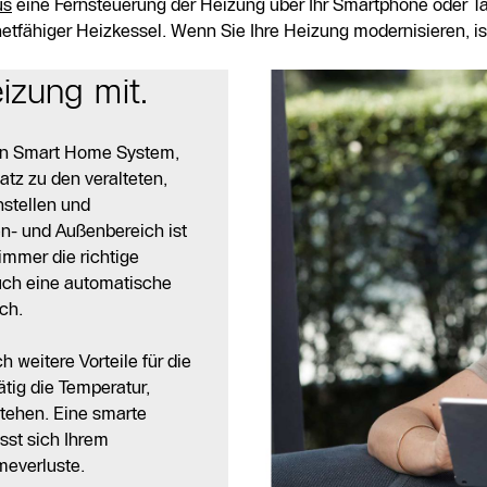
us
eine Fernsteuerung der Heizung über Ihr Smartphone oder Ta
netfähiger Heizkessel. Wenn Sie Ihre Heizung modernisieren, is
izung mit.
ein Smart Home System,
tz zu den veralteten,
nstellen und
n- und Außenbereich ist
immer die richtige
auch eine automatische
ch.
 weitere Vorteile für die
tig die Temperatur,
tehen. Eine smarte
asst sich Ihrem
meverluste.