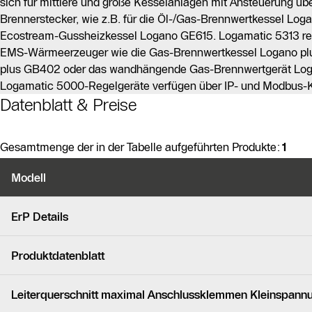
sich für mittlere und große Kesselanlagen mit Ansteuerung üb
Brennerstecker, wie z.B. für die Öl-/Gas-Brennwertkessel Lo
Ecostream-Gussheizkessel Logano GE615. Logamatic 5313 rege
EMS-Wärmeerzeuger wie die Gas-Brennwertkessel Logano pl
plus GB402 oder das wandhängende Gas-Brennwertgerät Log
Logamatic 5000-Regelgeräte verfügen über IP- und Modbus-Ko
Datenblatt & Preise
Gesamtmenge der in der Tabelle aufgeführten Produkte:
1
Produktvarianten
Modell
Ähnliche Produkte
ErP Details
Produktdatenblatt
Leiterquerschnitt maximal Anschlussklemmen Kleinspann