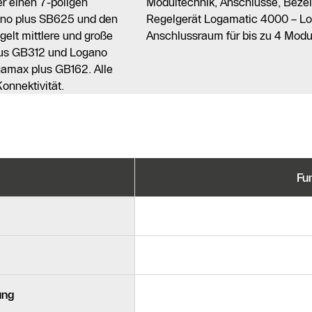
er einen 7-poligen
Modultechnik, Anschlüsse, Beze
gano plus SB625 und den
Regelgerät Logamatic 4000 – Lo
lt mittlere und große
Anschlussraum für bis zu 4 Modu
us GB312 und Logano
amax plus GB162. Alle
nnektivität.
Fu
ung