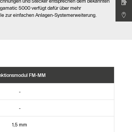
ichnungen und Stecker entsprechen dem bekannten
gamatic 5000 verfügt dafür über mehr
le zur einfachen Anlagen-Systemerweiterung.
nktionsmodul FM-MM
-
-
1,5 mm