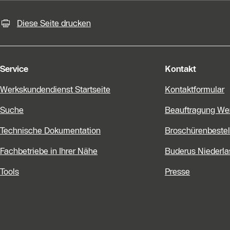
KontaktmÖglichkeiten für weiter
Slider Bildergalerie
Diese Seite drucken
Als Liste anzeigen
Slider Überspringen
Service
Kontakt
Werkskundendienst Startseite
Kontaktformular
Suche
Beauftragung We
Technische Dokumentation
Broschürenbestel
Fachbetriebe in Ihrer Nähe
Buderus Niederl
Tools
Presse