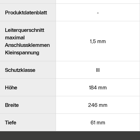
Produktdatenblatt
-
Leiterquerschnitt
maximal
1,5 mm
Anschlussklemmen
Kleinspannung
Schutzklasse
III
Höhe
184 mm
Breite
246 mm
Tiefe
61 mm
KontaktmÖglichkeiten für weitere In