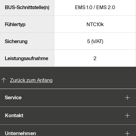
BUS-Schnittstelle(n)
EMS 1.0 / EMS 2.0
Fühlertyp
NTC10k
Sicherung
5 (V/AT)
Leistungsaufnahme
2
KontaktmÖglichkeiten für weitere In
Slider Bildergalerie
Zurück zum Anfang
Als Liste anzeigen
Service
Slider Überspringen
Kontakt
Unternehmen